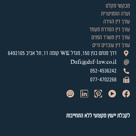
מבקשי מקלט
ועדה הומניטרית
עורך דין הגירה
עורך דין הסדרת מעמד
עורך דין משרד הפנים
עורך דין עובדים זרים
דרך מנחם בגין 150, מגדל WE קומה 11, תל אביב 6492105
Dafi@dsf-law.co.il
052-4536242
077-4702268
לקבלת ייעוץ מקצועי ללא התחייבות​