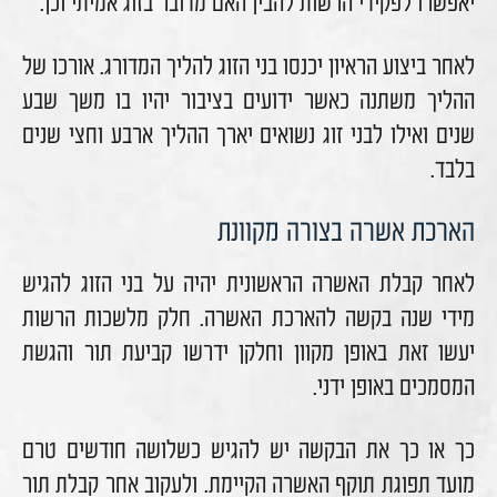
יאפשרו לפקידי הרשות להבין האם מדובר בזוג אמיתי וכן.
לאחר ביצוע הראיון יכנסו בני הזוג להליך המדורג. אורכו של
ההליך משתנה כאשר ידועים בציבור יהיו בו משך שבע
שנים ואילו לבני זוג נשואים יארך ההליך ארבע וחצי שנים
בלבד.
הארכת אשרה בצורה מקוונת
לאחר קבלת האשרה הראשונית יהיה על בני הזוג להגיש
מידי שנה בקשה להארכת האשרה. חלק מלשכות הרשות
יעשו זאת באופן מקוון וחלקן ידרשו קביעת תור והגשת
המסמכים באופן ידני.
כך או כך את הבקשה יש להגיש כשלושה חודשים טרם
מועד תפוגת תוקף האשרה הקיימת. ולעקוב אחר קבלת תור