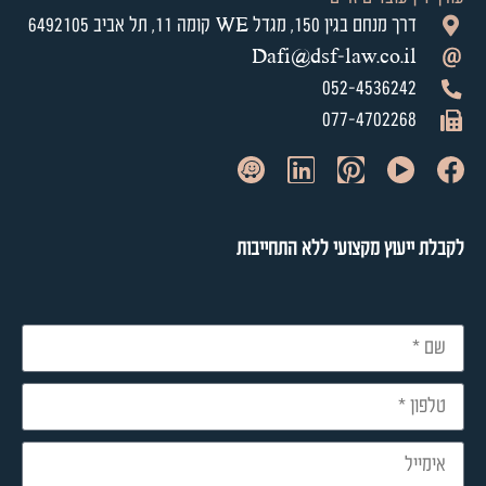
דרך מנחם בגין 150, מגדל WE קומה 11, תל אביב 6492105
Dafi@dsf-law.co.il
052-4536242
077-4702268
לקבלת ייעוץ מקצועי ללא התחייבות​