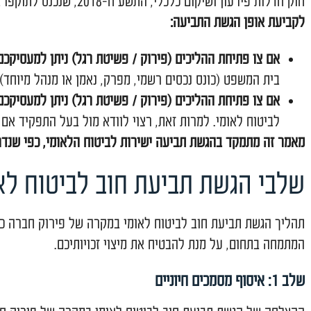
ביטוח הלאומי ניתנת לעובדים שהמעסיק שלהם הוכרז כחדל 
עוסק מורשה / יחיד). חשוב לדעת כי הביטוח הלאומי משלם
ה שלכם מטופל לפי החוק הישן
נס לתוקפו ב-15.09.2019, שינה באופן דרמטי את אופן הגשת התביעה.
 התביעה:
ליכים (פירוק / פשיטת רגל) ניתן למעסיקכם לפני ה-15.09.2019:
ונס נכסים רשמי, מפרק, נאמן או מנהל מיוחד), והוא זה שי
כים (פירוק / פשיטת רגל) ניתן למעסיקכם ביום 15.09.2019 ואילך:
. למרות זאת, רצוי לוודא מול בעל התפקיד אם קיימת הנחיה
ת תביעה ישירות לביטוח הלאומי, כפי שנדרש ברוב המקרים לאחר 9