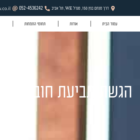
Dafi@dsf-law.co.il
052-4536242
תחומי התמחות
מהעיתונות והטלויזיה
תביעת חוב לביטוח לא