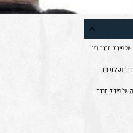
וק חברה ומי
? נקודה
ירוק חברה–