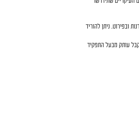
מפורט
בעורך דין
ריים שתידרשו
רוט. ניתן להוריד
תק מבעל התפקיד