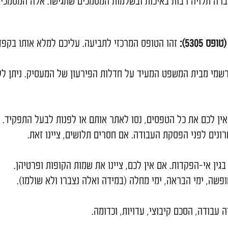
מקרה של פירוק חברה– מדריך 
ים חשובים. מומלץ לאסוף את כל המסמכים מראש ולהיוועץ 
ות באיכות ובשלמות המסמכים שתגישו. אלה המסמכים העיק
זהו הטופס המרכזי לתביעה. עליכם למלא אותו בקפדנות ובפי
פט המעיד על חדלות הפירעון של המעסיק. ניתן לקבל עו