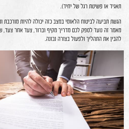
כר, פיצויי הפיטורים ושאר הזכויות הסוציאליות המגיעות
ד. במצבים אלו, הביטוח הלאומי משמש כרשת ביטחון
עסיקם פשט רגל או נכנס להליכי חדלות פירעון (פירוק
רגל של יחיד).
טוח הלאומי במצב כזה יכולה להיות מורכבת ומבלבלת.
ספק לכם מדריך מקיף וברור, צעד אחר צעד, שיסייע לכם
 ולפעול בצורה נכונה.