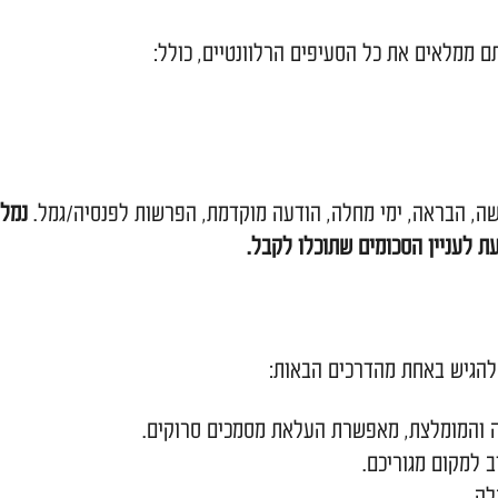
 הטפסים, נסו לאתר אותם או לפנות לבעל התפקיד.
סקת העבודה. אם חסרים תלושים, ציינו זאת.
ת. אם אין לכם, ציינו את שמות הקופות ופרטיהן.
ראה, ימי מחלה (במידה ואלה נצברו ולא שולמו).
 קיבוצי, עדויות, וכדומה.