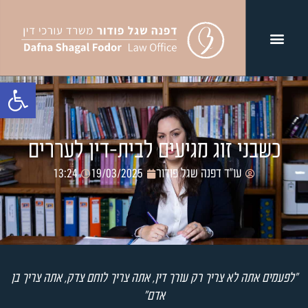
פתח סרגל נג
כשבני זוג מגיעים לבית-דין לעררים
עו"ד דפנה שגל פודור
19/03/2025
13:24
"לפעמים אתה לא צריך רק עורך דין, אתה צריך לוחם צדק, אתה צריך בן
אדם"