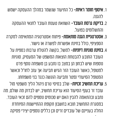
איסוף חומר ראיות-
כל התיעוד שנשמר במהלך ההעסקה ישמש
להגנה.
בדיקת גרסת העובד-
השוואת טענות העובד לתנאי ההעסקה
והתשלומים בפועל.
אסטרטגיית הגנה מותאמת-
פיתוח אסטרטגיה המתאימה למקרה
הספציפי, כולל בחינת אפשרות לפשרה או גישור.
בחינת סוגיות דיוניות-
למשל, בקשה להטלת ערבות כספית על
העובד התובע להבטחת הוצאות המשפט של המעסיק, סוגיות
נוספות שיש לבחון הן במצב בו נתבע בן משפחה נוסף פרט
למטופל, כאשר העובד הזר הגיש תביעה אך עזב לחו"ל וכאשר
המטופל הסיעודי נפטר ותביעה הוגשה כנגד בני משפחתו.
עריכת תחשיב זכויות-
שלב בסיסי טרם ניהול הליך משפטי מול
עובד זר בענף הסיעוד הוא עריכת תחשיב. יש לבדוק מה שולם, מה
נתבע ובהתאמה להבין האם יש סכומים נוספים להם זכאי העובד.
במסגרת התחשיב תובא בחשבון תקופת ההתיישנות המיוחדת
החלה בעניינם של עובדים זרים וכן כללים נוספים יצירי פסיקה