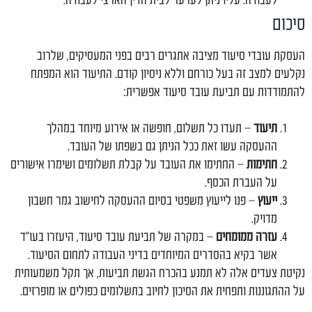
לעבודה. עליו ניתן לערער לבית הדין הארצי לעבודה.
סיכום
העסקת עובדי סיעוד מציבה אתגרים רבים בפני המעסיקים, שלרוב
נקלעים למצב זה בעל כורחם וללא ניסיון קודם. התיעוד הוא המפתח
להתמודדות עם תביעת עובד סיעוד אפשרית:
תיעוד
– תעדו כל תשלום, חופשה או אירוע מיוחד במהלך
ההעסקה עשו זאת ככל הניתן גם בשפתו של העובד.
חתימות
– החתימו את העובד על קבלת תשלומים ושימרו אישורים
על העברת הכסף.
ייעוץ
– פנו לייעוץ משפטי בסיום ההעסקה לחישוב גמר חשבון
מדויק.
עזרה ממומחים
– במקרה של תביעת עובד סיעוד, היעזרו בעו"ד
אשר בקיא בהסדרים המיוחדים בדיני העבודה לתחום הסיעוד.
נקיטת צעדים אלה לא תמנע בהכרח הגשת תביעות, אך תקל משמעותית
על ההתגוננות ותפחית את הסיכון לחיוב בתשלומים כפולים או מופרזים.