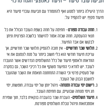
תביעת עובד סיעוד – תיעוד כאמצעי הגנה מרכזי
הדרך היעילה ביותר למנוע ואף להתמודד עם תביעות עובדי סיעוד היא
תיעוד מקיף. יש להקפיד על:
חוזה עבודה מפורט
– חתימה על חוזה בשפת העובד הכולל את כל
תנאי ההעסקה. חוזה שכזה אמור להישמר בלשכה הפרטית וניתן
לבקשו אם אבד התיעוד.
תלושי שכר חודשיים
– אין חובה להנפיק תלושי שכר חודשיים, אך
עריכת תיעוד חודשי הוא כלי חשוב ביותר על מנת לצמצם את אי
הוודאות ולאסוף תיעוד של כלל התשלומים הנדרשים אשר הועברו
לעובד. יש לוודא כי התיעוד משקף את כל רכיבי השכר, גם במקרה
של מעסיק פרטי וכי השורה התחתונה תואמת את השכר שהועבר
לחשבון הבנק של העובד.
רישום ימי עבודה ומנוחה-
ניהול יומן של ימי עבודה, חופשות, ימי
חג וימי מנוחה שבועיים, עם חתימת העובד.
תיעוד תשלומים-
העברת שכר בהעברה בנקאית בלבד, תוך שמירת
אסמכתאות וניהול טבלת תשלומים מפורטת.