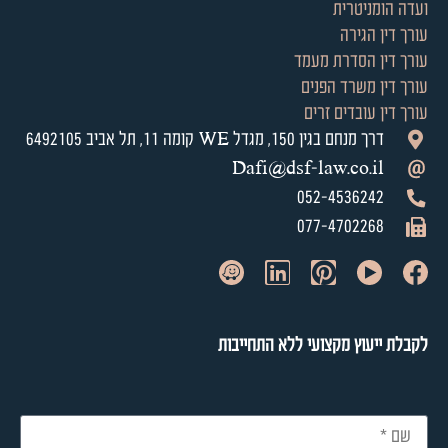
ועדה הומניטרית
עורך דין הגירה
עורך דין הסדרת מעמד
עורך דין משרד הפנים
עורך דין עובדים זרים
דרך מנחם בגין 150, מגדל WE קומה 11, תל אביב 6492105
Dafi@dsf-law.co.il
052-4536242
077-4702268
לקבלת ייעוץ מקצועי ללא התחייבות​