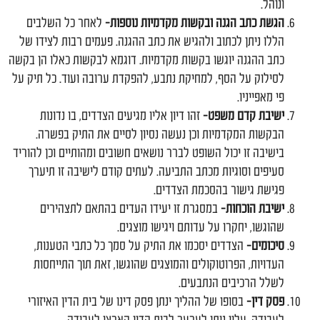
ונוהל.
הגשת כתב הגנה ובקשות מקדמיות נוספות-
לאחר כל השלבים
הללו ניתן לכתוב ולהגיש את כתב ההגנה. פעמים רבות לצידו של
כתב ההגנה יוגשו בקשות מקדמיות. דוגמא לבקשות כאלו הן בקשה
לסילוק על הסף, למחיקת נתבע, להפקדת ערובה ועוד. כל תיק על
פי מאפייניו.
ישיבת קדם משפט-
זהו דיון אליו מגיעים הצדדים, בו נדונות
הבקשות המקדמיות וכן נעשה נסיון לסיים את התיק בפשרה.
בישיבה זו יכול השופט לברר נושאים חשובים ומהותיים וכן להוריד
סעיפים וסוגיות מכתב התביעה. לעתים קודם לישיבה זו תיערך
פגישת גישור בהסכמת הצדדים.
ישיבת הוכחות-
במסגרת זו יעידו העדים בהתאם לתצהירים
שהוגשו, יחקרו על עדותם ויגישו מוצגים.
סיכומים-
הצדדים יסכמו את התיק על סמך כל כתבי הטענות,
העדויות, הפרוטוקולים והמוצגים שהוגשו, זאת תוך התייחסות
לשלל הרכיבים הנתבעים.
פסק דין-
בסופו של ההליך ינתן פסק דינו של בית הדין האיזורי