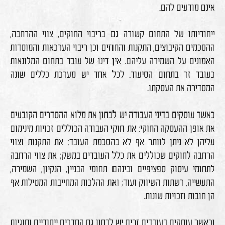
אינם מודעים להם.
ייחודיותו של התחום קשורה גם בריבוי החוקים, צווי ההרחבה,
ההסכמים הקיבוצים, התקנות והחוזים וכן ריבוי הערכאות והמוסדות
האמונים על השמירה עליהם. אין דינו של עובד בתחום המלונאות
כעובד זר בתחום הסיעוד. לכל אחד יש מערכת כללים שונה
המסדירה את העסקתו.
כאשר עוסקים בדיני העבודה יש לבחון את מלוא ההסדרים הקובעים
את אופן ההעסקה החוקי: את חוקי העבודה הכוללים זכויות מינימום
עליהן לא ניתן לוותר אף לא בהסכמת העובד; את התקנות וצווי
הרחבה לחוקים שכוללים את כלל העובדים במשק; את צווי הרחבה
לתחומי עיסוק ספציפיים ובינהם תחומי הבניין, הנקיון, השמירה,
התעשייה, רשתות השיווק ועוד; ואת ההלכות המחייבות המטילות אף
הן חובות וזכויות שונות.
וכאשר עוסקים בעובדים זרים יש לבחון גם הסדרים ייחודיים וסוגיות