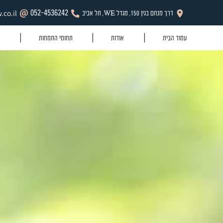
Dafi@dsf-law.co.il
052-4536242
תחומי התמחות
מהעיתונות והטלויזיה
בל