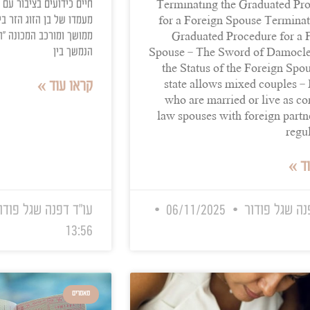
Graduated P
הפסקת הליך מדורג החרב המתהפ
a Fo
של בן הזוג הזר – כל הזכויות והס
מאפשרת לזוגות מעורבים – ישראל
חיים כידועים בציבור עם בני זוג 
Terminating the G
מעמדו של בן הזוג הזר בישראל ב
for a Foreign Spo
ממושך ומורכב המכונה "הליך מדור
Graduated Proc
הנמשך בין
Spouse – The Swor
the Status of the
קראו עוד »
state allows mixe
who are married
law spouses with f
ר
06/11/2025
עו"ד דפנה שגל פודור
02/11/2025