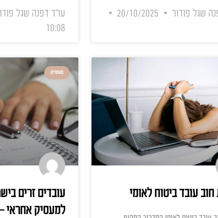
וח הלאומי מבטיח את
זכויות עובדים בפשיטת רגל של 
אנו מניחים כמובן מאליו
חברה או מעסיק פרטי נקלעים לקש
. בכל חודש בהתאם לחוק
כדי פשיטת רגל, מי שנפגעים באופ
למוסד לביטוח לאומי,
הספקים והנושים, אלא בראש וברא
לנו ליום סגריר. המוסד
עובדים מסתמכים על שכרם למחיי
 של
המעסיק קורס כלכלית – מהן זכוי
רגל של המעסיק, והאם
קראו עוד »
ר
20/10/2025
עו"ד דפנה שגל פודור
01/09/2025
10:08