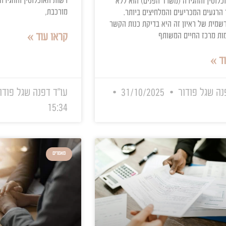
ימנע ולטפל
החיים במדינת ישראל מושכים אלי
אזרחים זרים, בין אם מדובר בבני 
עובדים מומחים הנדרשים לתעשיי
עובדים זרים בענפים שונים או כ
אחד מבני הזוג הוא אזרח
לבנות כאן את ביתם מסיבות הומני
מבקש להסדיר את מעמדו
המערכת הבירוקרטית בישראל, המנ
דורג", הראיון בלשכת
רשות האוכלוסין וההגירה שבמשרד
(משרד הפנים) הוא ללא
מורכבת,
 והמלחיצים ביותר.
זה היא בדיקת כנות הקשר
קראו עוד »
 המשותף
ר
31/10/2025
עו"ד דפנה שגל פודור
21/10/2025
15:34