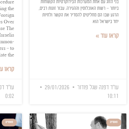
rocedure for
וג זרה בישראל: המדריך המלא
reign Spouse
להליך המדורג 2026 זוגיות חוצת גבולות היא מציאות
לי, אך בישראל, היא מפגישה את
המערכות הבירוקרטיות הקשוחות
raduated Procedure
וסין וההגירה. עבור זוגות רבים,
use Terminating the
טים להסדיר את הקשר ולחיות
edure for a Foreign
d of Damocles Over
 Foreign Spouse The
d couples – Israelis
 or live as common-
oreign partners – to
regulate the
קראו עוד »
 פודור
29/01/2026
עו"ד דפנה שגל פודו