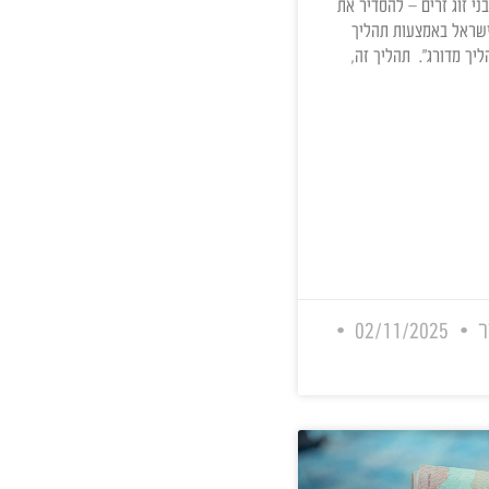
כת מעל מעמדו
יכונים המדינה
ים שנישאו או
זרים – להסדיר את
אמצעות תהליך
ג". תהליך זה,